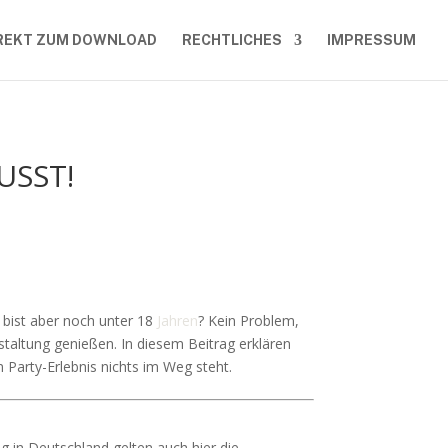
REKT ZUM DOWNLOAD
RECHTLICHES
IMPRESSUM
USST!
 bist aber noch unter 18
Jahren
? Kein Problem,
taltung genießen. In diesem Beitrag erklären
m Party-Erlebnis nichts im Weg steht.
ng in Deutschland gelten auch hier die