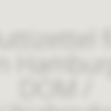
ttizettel 
n Hambur
DOM /