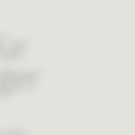
für
ger