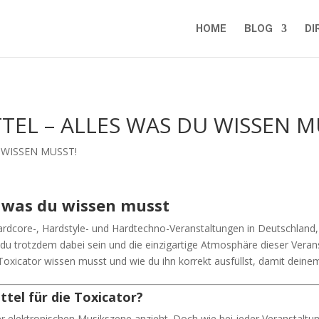
HOME
BLOG
DI
TEL – ALLES WAS DU WISSEN M
s, was du wissen musst
ardcore-, Hardstyle- und Hardtechno-Veranstaltungen in Deutschland,
du trotzdem dabei sein und die einzigartige Atmosphäre dieser Verans
e Toxicator wissen musst und wie du ihn korrekt ausfüllst, damit deine
tel für die Toxicator?
der elektronischen Musikszene anzieht. Doch wie bei jeder Veranstaltu