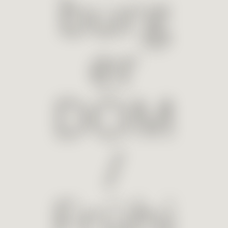
burg
er
DOM
/
Frühj