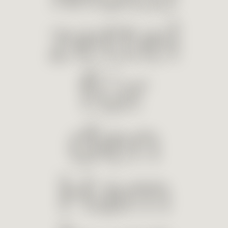
zettel
für
den
Ham