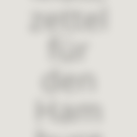
zettel
für
den
Ham