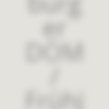
burg
er
DOM
/
Frühj