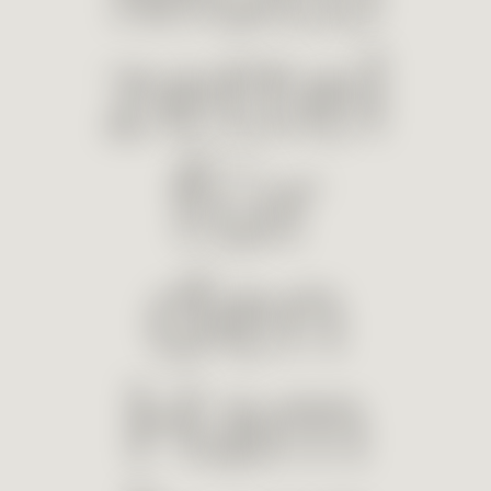
zettel
für
den
Ham