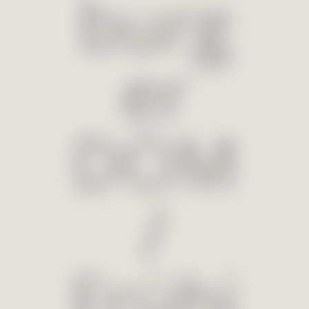
burg
er
DOM
/
Frühj