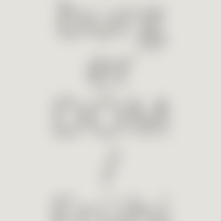
burg
er
DOM
/
Frühj