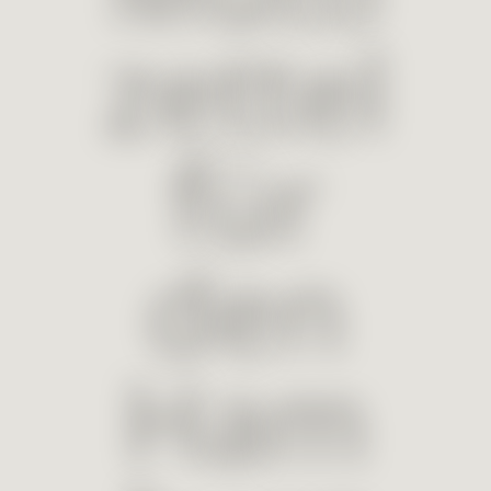
zettel
für
den
Ham