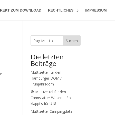
IREKT ZUM DOWNLOAD
RECHTLICHES
IMPRESSUM
Suchen
Die letzten
Beiträge
Muttizettel für den
ür
Hamburger DOM /
Frühjahrsdom
🎡 Muttizettel für den
Cannstatter Wasen – So
klappt’s für U18
Muttizettel Campingplatz