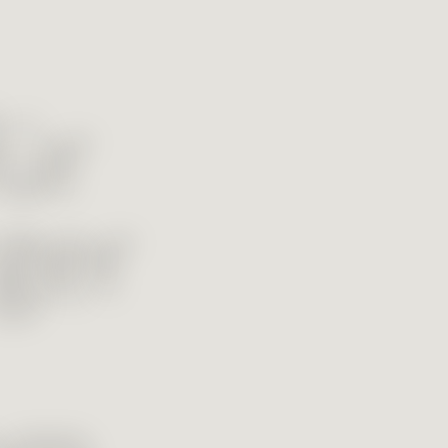
für
ger