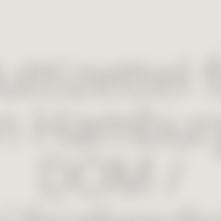
ttizettel 
n Hambur
DOM /